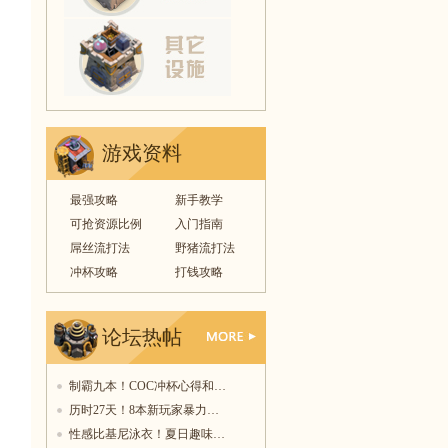
游戏资料
最强攻略
新手教学
可抢资源比例
入门指南
屌丝流打法
野猪流打法
冲杯攻略
打钱攻略
论坛热帖
更多
制霸九本！COC冲杯心得和…
历时27天！8本新玩家暴力…
性感比基尼泳衣！夏日趣味…