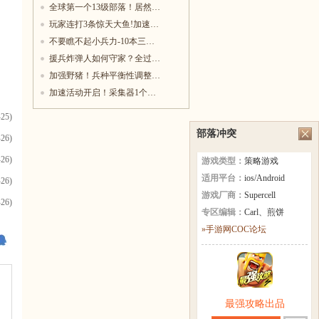
全球第一个13级部落！居然…
玩家连打3条惊天大鱼!加速…
不要瞧不起小兵力-10本三…
援兵炸弹人如何守家？全过…
加强野猪！兵种平衡性调整…
加速活动开启！采集器1个…
-25)
部落冲突
-26)
-26)
游戏类型：
策略游戏
适用平台：
ios/Android
-26)
游戏厂商：
Supercell
-26)
专区编辑：
Carl、煎饼
»手游网COC论坛
最强攻略出品