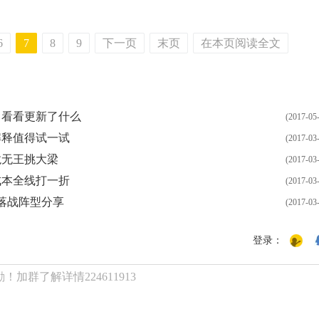
6
7
8
9
下一页
末页
在本页阅读全文
；看看更新了什么
(2017-05
解释值得试一试
(2017-03
龙无王挑大梁
(2017-03
成本全线打一折
(2017-03
落战阵型分享
(2017-03
登录：
加群了解详情224611913