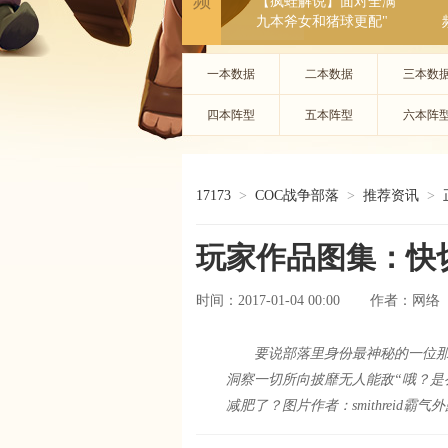
频
【疯蛙解说】面对全满
九本斧女和猪球更配"
一本数据
二本数据
三本数
四本阵型
五本阵型
六本阵
17173
>
COC战争部落
>
推荐资讯
>
玩家作品图集：快
时间：2017-01-04 00:00
网络
作者：
要说部落里身份最神秘的一位那
洞察一切所向披靡无人能敌“哦？是么？
减肥了？图片作者：smithreid霸气