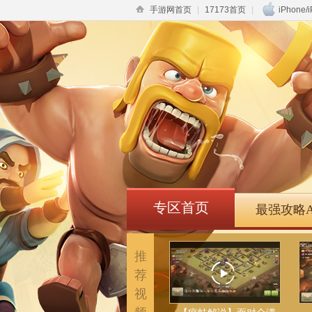
手游网首页
|
17173首页
|
iPhone/
专区首页
最强攻略A
推
荐
视