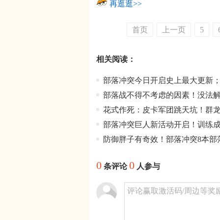
再逛逛>>
首页
上一页
5
相关阅读：
部落冲突今日开启史上最大更新
部落战不得不考虑的因素！没法
花式作死：皮卡军团跳天坑！群
部落冲突巨人新活动开启！训练
防御胖子有奇效！部落冲突8本部
0
0
条评论
人参与
评论赢取激活码/周边等奖励！