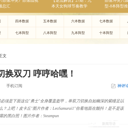
《部落冲突》部落战视
【逆流解说】27期：九
部落冲突八
频总汇
本天女狗球节奏教学
型-8本阵型
据
四本数据
五本数据
六本数据
七本数据
型
七本阵型
八本阵型
九本阵型
十本阵型
正文
切换双刀 哼哼哈嘿！
手机订阅
神评
必须是下面这位"勇士"全身覆盖盔甲，单双刀切换自如幽深的紫瞳足以
上吧！皮卡丘"图片作者：LeoSamurai1"你看地面在颤抖！是不是该
外露的黑白照！图片作者：Steampun
新闻导语