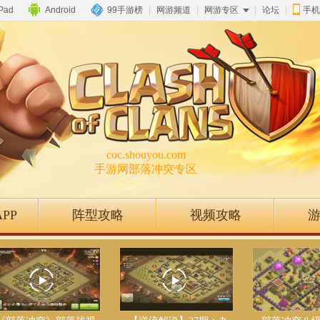
iPad
Android
99手游榜
|
网游频道
|
网游专区
|
论坛
|
手机
coc.shouyou.com
手游网部落冲突专区
PP
阵型攻略
视频攻略