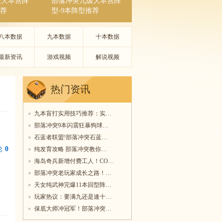
级大本营阵
部落冲突九级大本营阵
推荐
型-9本阵型推荐
八本数据
九本数据
十本数据
最新资讯
游戏视频
解说视频
热门资讯
九本盲打实用技巧推荐：实…
部落冲突9本闪震狂暴狗球…
石蓝者联盟!部落冲突石蓝…
论
0
纯发育攻略 部落冲突教你…
海岛奇兵新增付费工人！CO…
部落冲突老玩家成长之路！…
天女纯武神完爆11本回型阵…
玩家热议：要满九还是速十…
保底大师冲冠军！部落冲突…