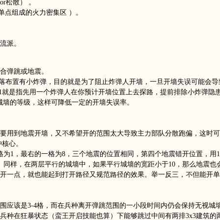
r松散） 。
单点组成的火力密集区 ）。
流派。
合弹跳或地震。
角落布置有小炸弹，目的就是为了阻止炸弹人开墙，一旦开墙失误可能会导
的1就是指先用一个炸弹人在你预计开墙位置上去探路，提前排除小炸弹隐
城墙的等级，这样可降低一定的开墙失误率。
要用到地震开墙，又不希望开的范围太大导致主力部队分散跑偏，这时可
冲核心。
格为1，最右的一格为8，三个地震的位置相同，第四个地震错开位置，用
。同样，在两层平行的城墙中，如果平行城墙的宽距小于10，那么地震也
开一点，就也能起到打开路径又规范路径的效果。举一反三，不但能开单
围应该是3-4格，而在兵种离开弹跳范围的一小段时间内仍会保持无视城
兵种在狂暴状态（蛮王开启技能也算）下能够跳过中间有两排3x3建筑的