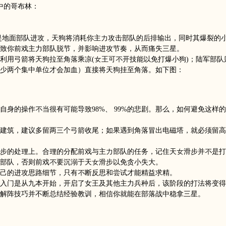
中的哥布林：
是地面部队进攻，天狗将消耗你主力攻击部队的后排输出，同时其爆裂的
致你前戏主力部队脱节，并影响进攻节奏，从而痛失三星。
利用弓箭将天狗拉至角落乘凉(女王可不开技能以免打爆小狗)；陆军部队
少两个集中单位才会加血）直接将天狗挂至角落。如下图：
身的操作不当很有可能导致98%、 99%的悲剧。那么，如何避免这样
建筑，建议多留两三个弓箭收尾；如果遇到角落冒出电磁塔，就必须留高
步的处理上。合理的分配前戏与主力部队的任务，记住天女滑步并不是打
部队，否则前戏不要沉溺于天女滑步以免贪小失大。
己的进攻思路细节，只有不断反思和尝试才能精益求精。
入门是从九本开始，开启了女王及其他主力兵种后，该阶段的打法将变得
解阵技巧并不断总结经验教训，相信你就能在部落战中稳拿三星。