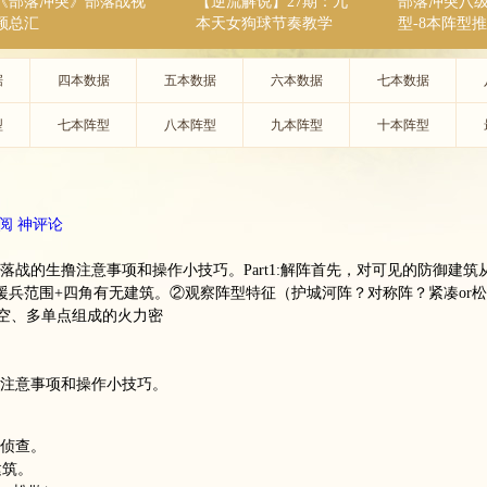
《部落冲突》部落战视
【逆流解说】27期：九
部落冲突八
频总汇
本天女狗球节奏教学
型-8本阵型
据
四本数据
五本数据
六本数据
七本数据
型
七本阵型
八本阵型
九本阵型
十本阵型
阅
神评论
落战的生撸注意事项和操作小技巧。Part1:解阵首先，对可见的防御建筑
援兵范围+四角有无建筑。②观察阵型特征（护城河阵？对称阵？紧凑or松
空、多单点组成的火力密
注意事项和操作小技巧。
侦查。
建筑。