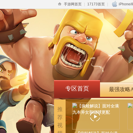
手游网首页
|
17173首页
|
iPhone/
专区首页
最强攻略A
推
荐
视