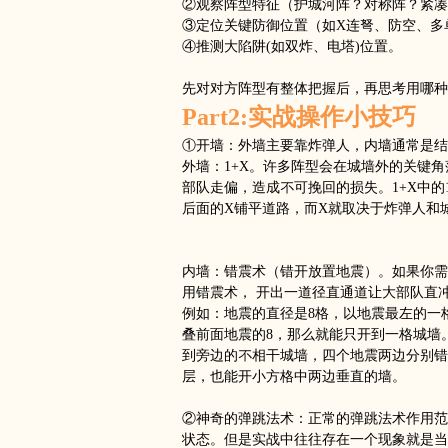
②观察阵型特征（护城河阵？对称阵？紧凑o
③定位关键防御位置（如X连弩、防空、多
④推测大陷阱(如双炸、电塔)位置。
先对对方阵型有整体把握后，再思考用哪种
Part2:实战操作小技巧
①开墙：外墙主要靠炸弹人，内墙通常是结
外墙：1+X。许多阵型会在城墙外的关键
部队走偏，造成不可挽回的损失。1+X中
后面的X铺平道路，而X就取决于炸弹人和
内墙：错震术（错开放置地震）。如果你需
用错震术， 开出一道径直通道让大部队直
例如：地震的直径是8格，以地震最左的一
叠前面地震的8，那么就能只开到一格城墙
到旁边的不相干城墙，四个地震两边分别错
层，也能开小方格中两边垂直的墙。
②神奇的弹跳法术：正常的弹跳法术作用范
状态。但是实战中往往存在一个现象就是当