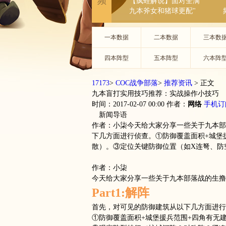
频
【疯蛙解说】面对全满
九本斧女和猪球更配"
一本数据
二本数据
三本数
四本阵型
五本阵型
六本阵
17173
>
COC战争部落
>
推荐资讯
>
正文
九本盲打实用技巧推荐：实战操作小技巧
时间：2017-02-07 00:00
作者：
网络
手机订
新闻导语
‍作者：小柒今天给大家分享一些关于九本部
下几方面进行侦查。①防御覆盖面积+城堡
散）。③定位关键防御位置（如X连弩、防
作者：小柒
今天给大家分享一些关于九本部落战的生撸
Part1:解阵
首先，对可见的防御建筑从以下几方面进行
①防御覆盖面积+城堡援兵范围+四角有无