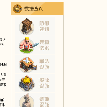
数据查询
致大
患为
以利
1去重
会开
层双
墙的
两排