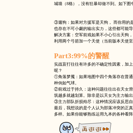
城墙（8格），没有狂暴却做不到。如下图
③遛狗：如果对方援军是天狗， 而你用的
也存在不可小觑的输出实力，这些都可能导
解决方案：空军前戏如果不小心引出天狗，
利用两个弓箭加一个天使（当前版本天使至
Part3:99%的警醒
实战盲打往往有许多的不确定性因素，加上自
呢？
①角落梦魇：如果地图中四个角落存在普通
种例如气球。
②前戏过于持久：这种问题往往出在天女滑
筑越多就越划算。除非是以天女为主力输出
③主力部队折损殆尽：这种情况应该反思自
最后，我想说的是个人认为部落冲突的正真
多样。如果你能够熟练运用九本的各种看阵