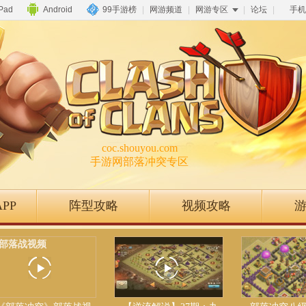
iPad
Android
99手游榜
|
网游频道
|
网游专区
|
论坛
|
手机
coc.shouyou.com
手游网部落冲突专区
PP
阵型攻略
视频攻略