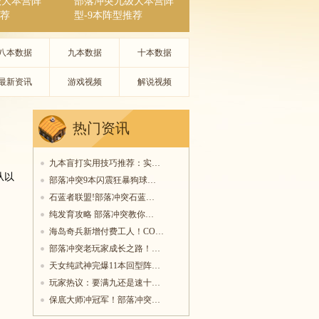
级大本营阵
部落冲突九级大本营阵
推荐
型-9本阵型推荐
八本数据
九本数据
十本数据
最新资讯
游戏视频
解说视频
热门资讯
九本盲打实用技巧推荐：实…
从以
部落冲突9本闪震狂暴狗球…
石蓝者联盟!部落冲突石蓝…
纯发育攻略 部落冲突教你…
海岛奇兵新增付费工人！CO…
部落冲突老玩家成长之路！…
天女纯武神完爆11本回型阵…
玩家热议：要满九还是速十…
保底大师冲冠军！部落冲突…