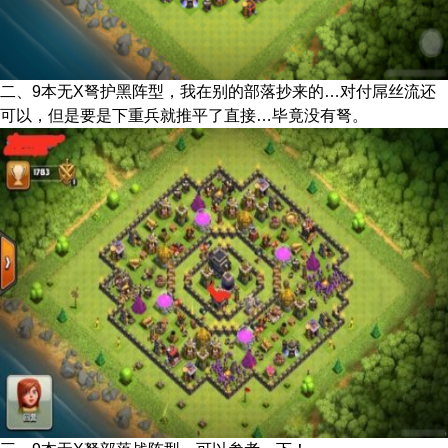
二、9本无X弩护黑阵型，我在别的部落抄来的…对付屌丝流还
可以，但是要是下重兵就推平了直接…毕竟没有弩。