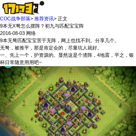
COC战争部落
>
推荐资讯
>
正文
9本无X弩怎么摆阵？初九与匹配宝宝阵
2016-08-03
网络
9本无弩匹配宝宝苦于无阵，网上也找不到。分享几个。
无弩，被推平，那是肯定会的，尽量坑人就好。
一、先上一个，护资源的。显然这是个渣阵，4地震，平之，银
杯日常随意用用吧~