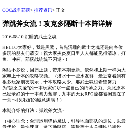
COC战争部落
>
推荐资讯
>
正文
弹跳斧女流！攻克多隔断十本阵详解
2016-08-10
沉睡的武士之魂
HELLO大家好，我是黑鹭，首先沉睡的武士之魂还是向各位
多玩的朋友们请安！祝大家炎炎夏日里人人都能觅得清凉，打
鱼、冲杯、部落战统统不闪退~！
闲话不多说，回归正题，带来本期更新。依然和上期一样为大
家奉上十本的攻略视频。（潜水于一些水友群，最近常看到有
很多玩家朋友表示，十本攻略太少。那武士魂也希望努力
为“缺乏关爱”的十本玩家们尽一点自己的绵薄之力。为此原本
已经录好的十一本暴力蓝胖，九本的天女RPG流都被搁置在了
一旁~可见我们的诚意满满！）
本期介绍的打法：弹跳斧女流~
（核心理念：合理运用弹跳魔法，引导地面部队的走位，以最
低代价、最快速度，拿下地狱塔、连弩等十本关键性防御设