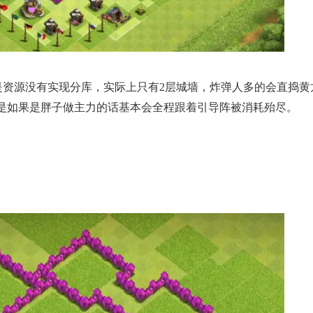
源没有实现分库，实际上只有2层城墙，炸弹人多的会直捣黄
，但是如果是胖子做主力的话基本会全程跟着引导阵被消耗殆尽。