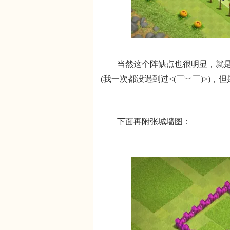
当然这个阵缺点也很明显，就是资
(我一次都没遇到过<(￣︶￣)>)
下面再附张城墙图：