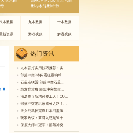
级大本营阵
部落冲突九级大本营阵
推荐
型-9本阵型推荐
八本数据
九本数据
十本数据
最新资讯
游戏视频
解说视频
热门资讯
九本盲打实用技巧推荐：实…
部落冲突9本闪震狂暴狗球…
石蓝者联盟!部落冲突石蓝…
论
0
纯发育攻略 部落冲突教你…
海岛奇兵新增付费工人！CO…
部落冲突老玩家成长之路！…
天女纯武神完爆11本回型阵…
玩家热议：要满九还是速十…
保底大师冲冠军！部落冲突…