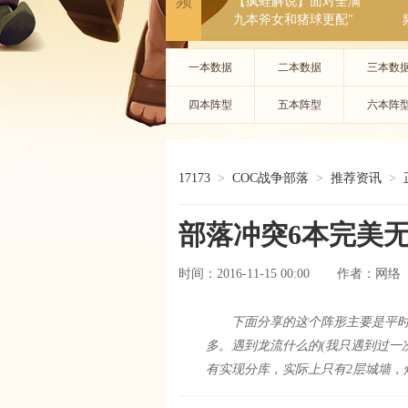
频
【疯蛙解说】面对全满
九本斧女和猪球更配"
一本数据
二本数据
三本数
四本阵型
五本阵型
六本阵
17173
>
COC战争部落
>
推荐资讯
>
部落冲突6本完美
时间：2016-11-15 00:00
网络
作者：
下面分享的这个阵形主要是平时
多。遇到龙流什么的(我只遇到过一
有实现分库，实际上只有2层城墙，