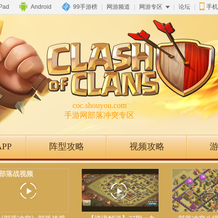
iPad
Android
99手游榜
|
网游频道
|
网游专区
|
论坛
|
手机
coc.shouyou.com
手游网部落冲突专区
PP
阵型攻略
视频攻略