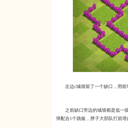
左边c城墙留了一个缺口，用箭塔基
之前缺口旁边的城墙都是低一级的
弹配合1个跳板，胖子大部队打箭塔