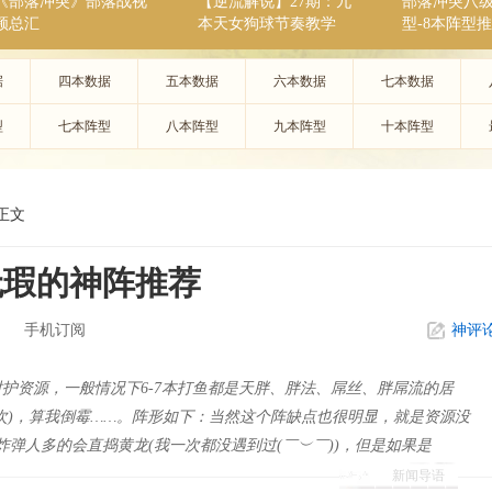
《部落冲突》部落战视
【逆流解说】27期：九
部落冲突八
频总汇
本天女狗球节奏教学
型-8本阵型
据
四本数据
五本数据
六本数据
七本数据
型
七本阵型
八本阵型
九本阵型
十本阵型
正文
无瑕的神阵推荐
手机订阅
神评
护资源，一般情况下6-7本打鱼都是天胖、胖法、屌丝、胖屌流的居
次)，算我倒霉……。阵形如下：当然这个阵缺点也很明显，就是资源没
炸弹人多的会直捣黄龙(我一次都没遇到过(￣︶￣))，但是如果是
新闻导语