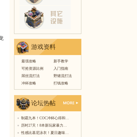
龙
游戏资料
最强攻略
新手教学
可抢资源比例
入门指南
屌丝流打法
野猪流打法
冲杯攻略
打钱攻略
论坛热帖
更多
制霸九本！COC冲杯心得和…
历时27天！8本新玩家暴力…
性感比基尼泳衣！夏日趣味…