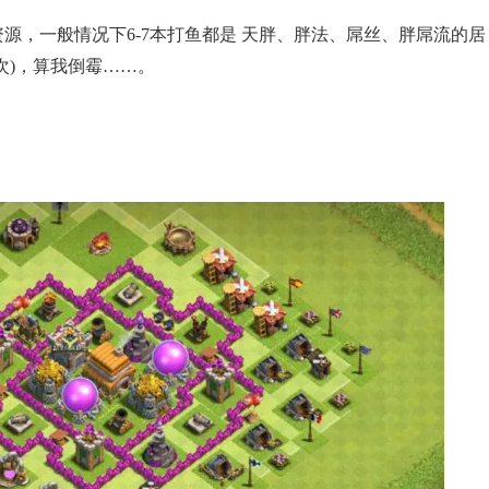
源，一般情况下6-7本打鱼都是 天胖、胖法、屌丝、胖屌流的居
次)，算我倒霉……。