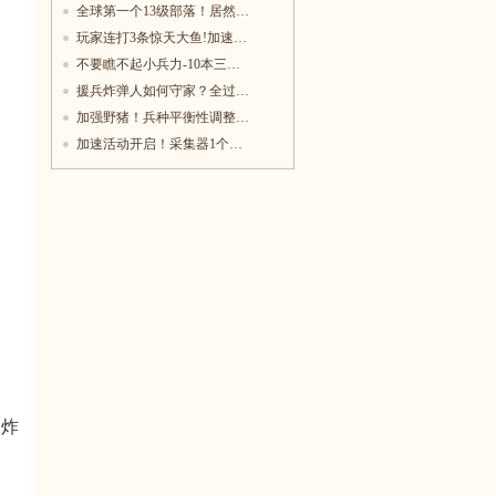
全球第一个13级部落！居然…
玩家连打3条惊天大鱼!加速…
不要瞧不起小兵力-10本三…
援兵炸弹人如何守家？全过…
加强野猪！兵种平衡性调整…
加速活动开启！采集器1个…
大炸