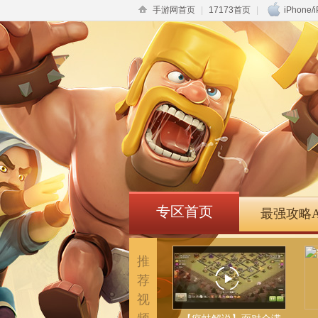
手游网首页
|
17173首页
|
iPhone/
专区首页
最强攻略A
推
荐
视