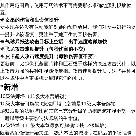
其作用范围后，使用毒药法术不再需要那么准确地预判投放位
置。
❉ 女巫的伤害和生命值提升
女巫现在还没有达到我们对她的预期效果。我们对女巫进行的这
一提升比较谨慎，更注重于她产生的直接伤害。
❉ 气球兵抵达攻击目标上空后，出手速度略微加快
❉ 飞龙攻击速度提升（每秒伤害值不变）
❉ 皮卡超人攻击速度提升（每秒伤害值不变）
更新前，比起像瓦基丽武神和巨石投手这样的快速攻击兵种，以
上攻击力强的兵种稍显缓慢笨拙。攻击速度提升后，这些兵种可
以在战斗中有更多机会展现它们的实力。
"新增
10级法师塔（11级大本营解锁）
10级大本营可解锁9级法师塔（之前是11级大本营解锁）
游戏后期的法师塔比起其它已充分升级的防御建筑稍显弱势。这
一新增等级主要影响法师塔的生命值。
12级城墙（11级大本营最多可解锁50块12级城墙）
随着我们慢慢开始关注11级大本营的城墙，在以后的平衡性调