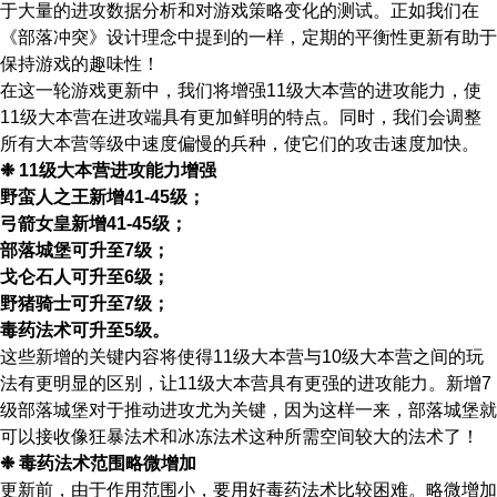
于大量的进攻数据分析和对游戏策略变化的测试。正如我们在
《部落冲突》设计理念中提到的一样，定期的平衡性更新有助于
保持游戏的趣味性！
在这一轮游戏更新中，我们将增强11级大本营的进攻能力，使
11级大本营在进攻端具有更加鲜明的特点。同时，我们会调整
所有大本营等级中速度偏慢的兵种，使它们的攻击速度加快。
❉ 11级大本营进攻能力增强
野蛮人之王新增41-45级；
弓箭女皇新增41-45级；
部落城堡可升至7级；
戈仑石人可升至6级；
野猪骑士可升至7级；
毒药法术可升至5级。
这些新增的关键内容将使得11级大本营与10级大本营之间的玩
法有更明显的区别，让11级大本营具有更强的进攻能力。新增7
级部落城堡对于推动进攻尤为关键，因为这样一来，部落城堡就
可以接收像狂暴法术和冰冻法术这种所需空间较大的法术了！
❉ 毒药法术范围略微增加
更新前，由于作用范围小，要用好毒药法术比较困难。略微增加