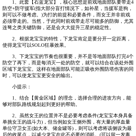
1、此套【石蓝龙宝】，核心思想是前戏地面部队要带走4
防空+防守援军(指大部分盲打情况下，如补星，当援军是狗，
则可以不做考虑。)为打的前提和必要条件，而女王并非前戏
必须带走的。当然，于此同时前戏带走尽可能多的防御，尤其
连弩之类关键防御，还是会大大提升三星的稳定性。
2、根据龙宝宝的特性，下龙宝肯定是要分开一定距离，
使得龙宝可以SOLO狂暴效果。
3、下龙宝宝的节奏也很重要，并不是等地面部队打完4个
防空了再下，而是每消灭一处的防空，就可以结合在该处外围
区域下龙宝宝。这样在地面部队可能正吸收外围防塔伤害的同
时，可以使龙宝宝更安全的输出。
小提示：
1、结合【黄金区域】的理念，选择合理的进攻方向，能
够对部队路线规划起到更好的帮助。
2、虽然女王的位置并不是必要考虑条件(龙宝宝本身具备
单挑女王的战斗力)，但当例如女王侧外围，有大量的厚血量
单位守卫女王(如大本、储金罐等)，则可以考虑将该侧设为最
后的收尾点，以减少龙宝在此不必要的消耗。(可以留一发毒