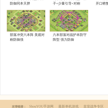
防御同本天胖
子+少量引导+对称
开口螃
部落冲突六本阵 美观对
六本部落对战护本防守
称防御强
阵型 强力防御
ShouYOU手游网
最新单机游戏
皇室战争专区
友情链接：