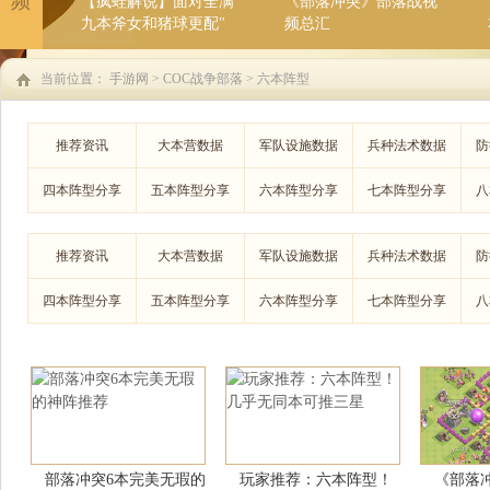
频
【疯蛙解说】面对全满
《部落冲突》部落战视
九本斧女和猪球更配"
频总汇
当前位置：
手游网
>
COC战争部落
> 六本阵型
推荐资讯
大本营数据
军队设施数据
兵种法术数据
防
四本阵型分享
五本阵型分享
六本阵型分享
七本阵型分享
八
推荐资讯
大本营数据
军队设施数据
兵种法术数据
防
四本阵型分享
五本阵型分享
六本阵型分享
七本阵型分享
八
部落冲突6本完美无瑕的
玩家推荐：六本阵型！
《部落