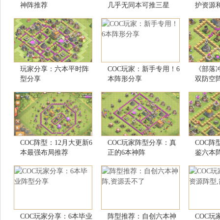
神阵推荐
几乎无同本可推三星
护资源
玩家分享：六本平时阵
COC玩家：新手专用！6
《部落
型分享
本阵形分享
双防空
COC阵型：12月大更新6
COC玩家阵型分享：真
COC阵
本最强布局推荐
正的6本神阵
鉴六本
COC玩家分享：6本毕业
阵型推荐：自创六本神
COC玩