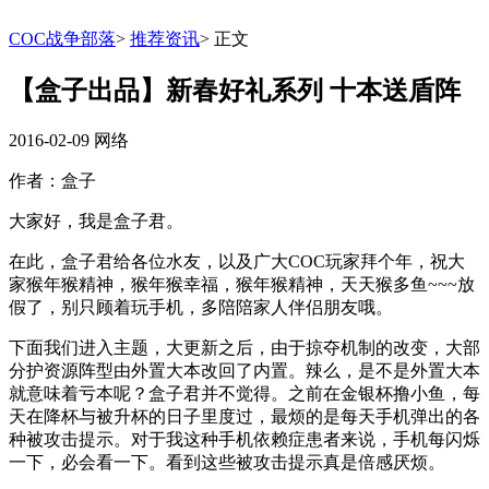
COC战争部落
>
推荐资讯
>
正文
【盒子出品】新春好礼系列 十本送盾阵
2016-02-09
网络
作者：盒子
大家好，我是盒子君。
在此，盒子君给各位水友，以及广大COC玩家拜个年，祝大
家猴年猴精神，猴年猴幸福，猴年猴精神，天天猴多鱼~~~放
假了，别只顾着玩手机，多陪陪家人伴侣朋友哦。
下面我们进入主题，大更新之后，由于掠夺机制的改变，大部
分护资源阵型由外置大本改回了内置。辣么，是不是外置大本
就意味着亏本呢？盒子君并不觉得。之前在金银杯撸小鱼，每
天在降杯与被升杯的日子里度过，最烦的是每天手机弹出的各
种被攻击提示。对于我这种手机依赖症患者来说，手机每闪烁
一下，必会看一下。看到这些被攻击提示真是倍感厌烦。