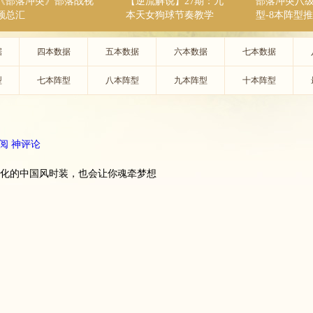
《部落冲突》部落战视
【逆流解说】27期：九
部落冲突八
频总汇
本天女狗球节奏教学
型-8本阵型
据
四本数据
五本数据
六本数据
七本数据
型
七本阵型
八本阵型
九本阵型
十本阵型
阅
神评论
文化的中国风时装，也会让你魂牵梦想