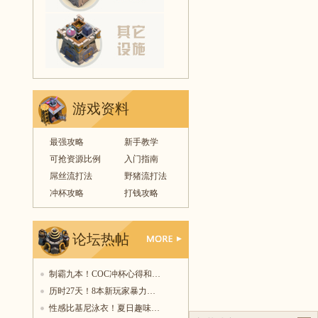
游戏资料
最强攻略
新手教学
可抢资源比例
入门指南
屌丝流打法
野猪流打法
冲杯攻略
打钱攻略
论坛热帖
更多
制霸九本！COC冲杯心得和…
历时27天！8本新玩家暴力…
性感比基尼泳衣！夏日趣味…