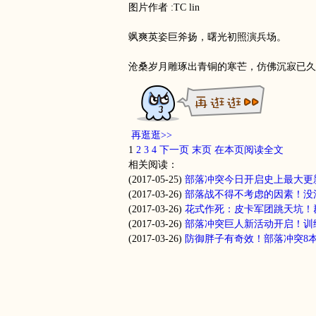
图片作者 :TC lin
飒爽英姿巨斧扬，曙光初照演兵场。
沧桑岁月雕琢出青铜的寒芒，仿佛沉寂已久
再逛逛>>
1
2
3
4
下一页
末页
在本页阅读全文
相关阅读：
(2017-05-25)
部落冲突今日开启史上最大更
(2017-03-26)
部落战不得不考虑的因素！没
(2017-03-26)
花式作死：皮卡军团跳天坑！
(2017-03-26)
部落冲突巨人新活动开启！训
(2017-03-26)
防御胖子有奇效！部落冲突8