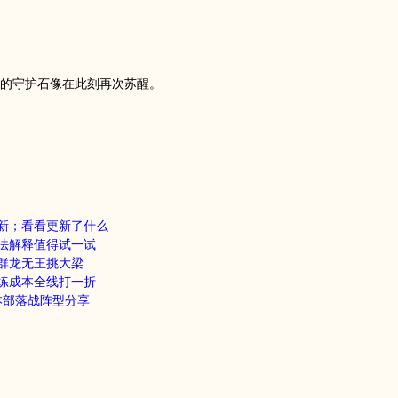
的守护石像在此刻再次苏醒。
新；看看更新了什么
法解释值得试一试
群龙无王挑大梁
练成本全线打一折
本部落战阵型分享