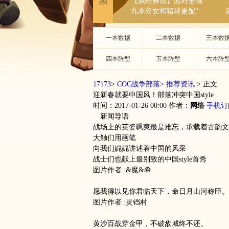
频
【疯蛙解说】面对全满
九本斧女和猪球更配"
一本数据
二本数据
三本数
四本阵型
五本阵型
六本阵
17173
>
COC战争部落
>
推荐资讯
>
正文
迎新春就要中国风！部落冲突中国style
时间：2017-01-26 00:00
作者：
网络
手机订
新闻导语
战场上的英姿飒爽最是难忘‍，承载着古韵
大触们用画笔
向我们娓娓讲述着中国的风采
战士们也献上最别致的中国style首秀
图片作者 :&魔&希
愿我得以见你君临天下，命日月山河称臣。
图片作者 :灵铛村
黄沙百战穿金甲，不破敌城终不还。