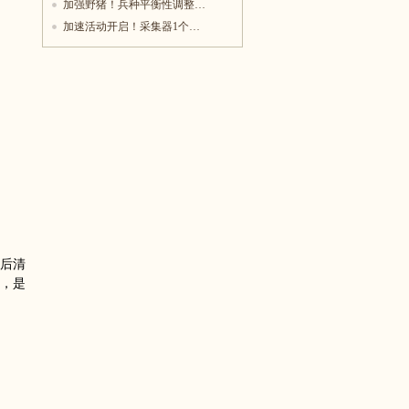
加强野猪！兵种平衡性调整…
加速活动开启！采集器1个…
后清
，是