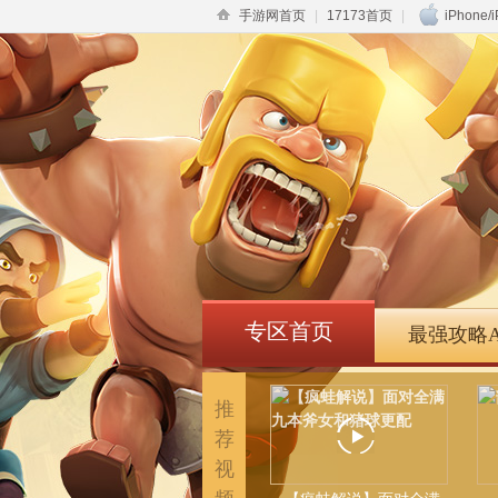
手游网首页
|
17173首页
|
iPhone/
专区首页
最强攻略A
推
荐
视