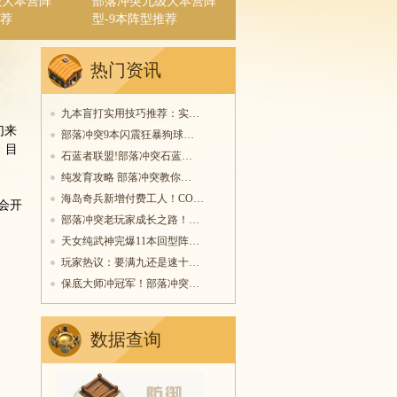
级大本营阵
部落冲突九级大本营阵
推荐
型-9本阵型推荐
热门资讯
九本盲打实用技巧推荐：实…
们来
部落冲突9本闪震狂暴狗球…
：目
石蓝者联盟!部落冲突石蓝…
纯发育攻略 部落冲突教你…
海岛奇兵新增付费工人！CO…
会开
部落冲突老玩家成长之路！…
天女纯武神完爆11本回型阵…
玩家热议：要满九还是速十…
保底大师冲冠军！部落冲突…
数据查询