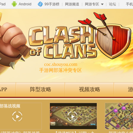
iPad
Android
99手游榜
|
网游频道
|
网游专区
|
论坛
|
手机
coc.shouyou.com
手游网部落冲突专区
PP
阵型攻略
视频攻略