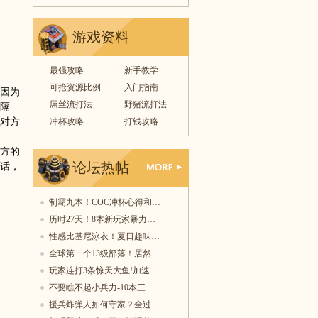
游戏资料
最强攻略
新手教学
可抢资源比例
入门指南
因为
屌丝流打法
野猪流打法
隔
对方
冲杯攻略
打钱攻略
方的
论坛热帖
话，
更多
制霸九本！COC冲杯心得和…
历时27天！8本新玩家暴力…
性感比基尼泳衣！夏日趣味…
全球第一个13级部落！居然…
玩家连打3条惊天大鱼!加速…
不要瞧不起小兵力-10本三…
援兵炸弹人如何守家？全过…