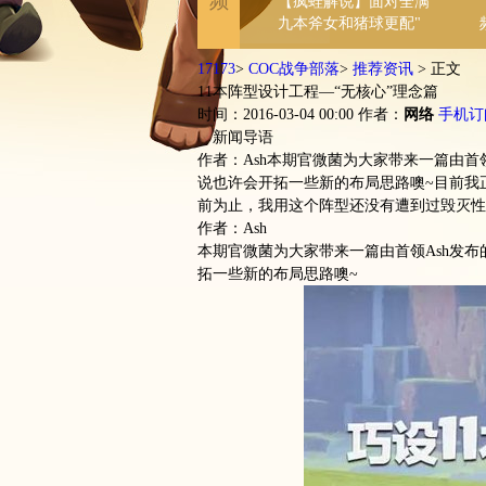
频
【疯蛙解说】面对全满
九本斧女和猪球更配"
17173
>
COC战争部落
>
推荐资讯
>
正文
11本阵型设计工程—“无核心”理念篇
时间：2016-03-04 00:00
作者：
网络
手机订
新闻导语
作者：Ash本期官微菌为大家带来一篇由首领
说也许会开拓一些新的布局思路噢~目前我
前为止，我用这个阵型还没有遭到过毁灭性
作者：Ash
本期官微菌为大家带来一篇由首领Ash发布
拓一些新的布局思路噢~