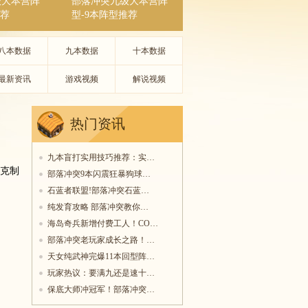
级大本营阵
部落冲突九级大本营阵
推荐
型-9本阵型推荐
八本数据
九本数据
十本数据
最新资讯
游戏视频
解说视频
热门资讯
九本盲打实用技巧推荐：实…
克制
部落冲突9本闪震狂暴狗球…
石蓝者联盟!部落冲突石蓝…
纯发育攻略 部落冲突教你…
海岛奇兵新增付费工人！CO…
部落冲突老玩家成长之路！…
天女纯武神完爆11本回型阵…
玩家热议：要满九还是速十…
保底大师冲冠军！部落冲突…