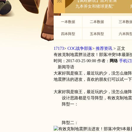
频
【疯蛙解说】面对全满
九本斧女和猪球更配"
一本数据
二本数据
三本数
四本阵型
五本阵型
六本阵
17173
>
COC战争部落
>
推荐资讯
>
正文
有效克制地震胖法进攻！部落冲突9本最新
时间：2017-03-25 00:00
作者：
网络
手机订
新闻导语
大家好我是狼王，最近玩的少，没怎么做阵
地震胖法的进攻，喜欢的朋友们可以试一下
大家好我是狼王，最近玩的少，没怎么做阵
设计思路都是引导阵型，有效克制地震胖
阵型一：
阵型二：