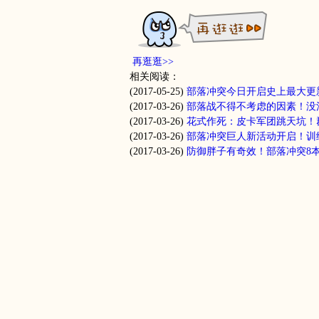
再逛逛>>
相关阅读：
(2017-05-25)
部落冲突今日开启史上最大更
(2017-03-26)
部落战不得不考虑的因素！没
(2017-03-26)
花式作死：皮卡军团跳天坑！
(2017-03-26)
部落冲突巨人新活动开启！训
(2017-03-26)
防御胖子有奇效！部落冲突8