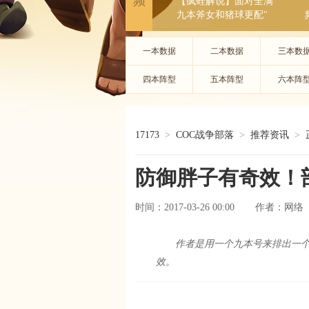
频
【疯蛙解说】面对全满
九本斧女和猪球更配"
一本数据
二本数据
三本数
四本阵型
五本阵型
六本阵
17173
>
COC战争部落
>
推荐资讯
>
防御胖子有奇效！
时间：2017-03-26 00:00
网络
作者：
作者是用一个九本号来排出一个
效。