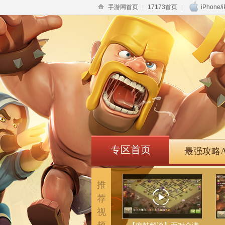
手游网首页
|
17173首页
|
iPhone/
专区首页
最强攻略A
推
荐
视