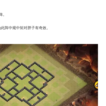
阵。
为此阵中规中矩对胖子有奇效。