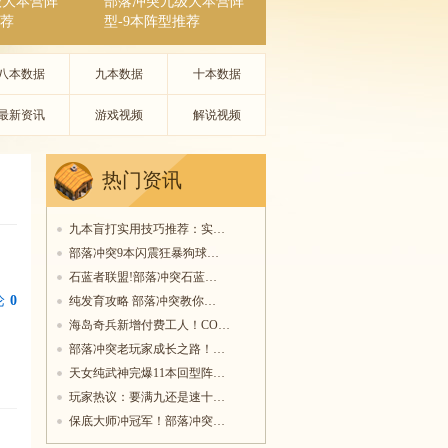
级大本营阵
部落冲突九级大本营阵
推荐
型-9本阵型推荐
八本数据
九本数据
十本数据
最新资讯
游戏视频
解说视频
热门资讯
九本盲打实用技巧推荐：实…
部落冲突9本闪震狂暴狗球…
石蓝者联盟!部落冲突石蓝…
论
0
纯发育攻略 部落冲突教你…
海岛奇兵新增付费工人！CO…
部落冲突老玩家成长之路！…
天女纯武神完爆11本回型阵…
玩家热议：要满九还是速十…
保底大师冲冠军！部落冲突…