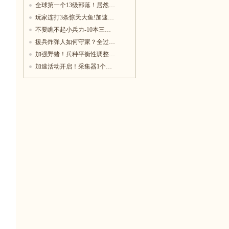
全球第一个13级部落！居然…
玩家连打3条惊天大鱼!加速…
不要瞧不起小兵力-10本三…
援兵炸弹人如何守家？全过…
加强野猪！兵种平衡性调整…
加速活动开启！采集器1个…