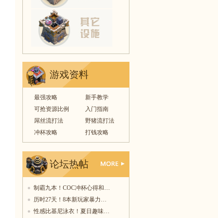
游戏资料
最强攻略
新手教学
可抢资源比例
入门指南
屌丝流打法
野猪流打法
冲杯攻略
打钱攻略
论坛热帖
更多
制霸九本！COC冲杯心得和…
历时27天！8本新玩家暴力…
性感比基尼泳衣！夏日趣味…