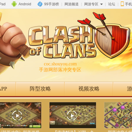
iPad
Android
99手游榜
|
网游频道
|
网游专区
|
论坛
|
手机
coc.shouyou.com
手游网部落冲突专区
PP
阵型攻略
视频攻略