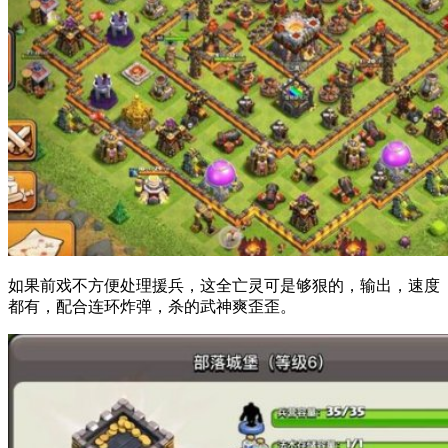
如果前戏不方便处理援兵，这全亡灵可是够狠的，输出，速度
都有，配合连环炸弹，杀的武神爽歪歪。