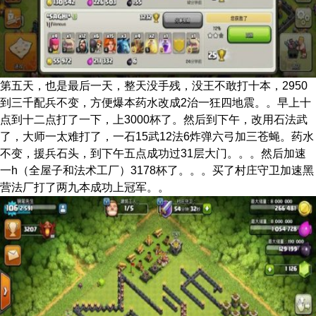
第五天，也是最后一天，整天没手残，没王不敢打十本，2950
到三千配兵不变，方便爆本药水改成2治一狂四地震。。早上十
点到十二点打了一下，上3000杯了。然后到下午，改用石法武
了，大师一太难打了，一石15武12法6炸弹六弓加三苍蝇。药水
不变，援兵石头，到下午五点成功过31层大门。。。然后加速
一h（全屋子和法术工厂）3178杯了。。。买了村庄守卫加速黑
营法厂打了两九本成功上冠军。。