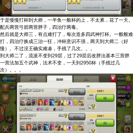
于是慢慢打杯到大师，一半鱼一般杯的上，不太累，花了一天。
配兵两营弓箭两营胖子，四治疗两毒。
然后就是大师三，有点难打了，每次造多四武神打杯。一般般难
打，四治疗换成三治一狂，冲杯意识不强，两天到大师二（好
慢）。不过没王确实难凑，手残了几次。。。
到大师二了，流派不变到29层，过了29层后改胖法基本三营胖
一营法加五个武神，法术不变，一天到2950杯（手残过几
次）。。。