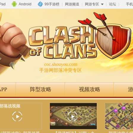
iPad
Android
99手游榜
|
网游频道
|
网游专区
|
论坛
|
手机
coc.shouyou.com
手游网部落冲突专区
PP
阵型攻略
视频攻略