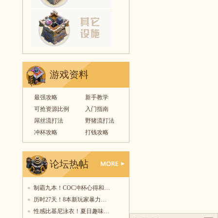
游戏资料
最强攻略
新手教学
可抢资源比例
入门指南
屌丝流打法
野猪流打法
冲杯攻略
打钱攻略
论坛热帖
更多
制霸九本！COC冲杯心得和…
历时27天！8本新玩家暴力…
性感比基尼泳衣！夏日趣味…