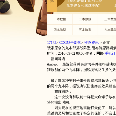
频
【疯蛙解说】面对全满
九本斧女和猪球更配"
一本数据
二本数据
三本数
四本阵型
五本阵型
六本阵
17173
>
COC战争部落
>
推荐资讯
>
正文
玩家原创的九本部落战阵型 附布阵思路讲
时间：2016-09-02 00:00
作者：
网络
手机订
新闻导语
&nbsp; 最近部落冲突封号事件闹得
狸原创的两个九本阵，据说测试防生撸
最近部落冲突封号事件闹得沸沸扬扬，但
的两个九本阵，据说测试防生撸的效果相当
布阵思路：
这一次没有和以前一样把大血罐子放在女
塔的输出时间。
因为现在的搜空地雷能打天使了，所以相
关键的叉弩和防空做了特定的保护，不会让