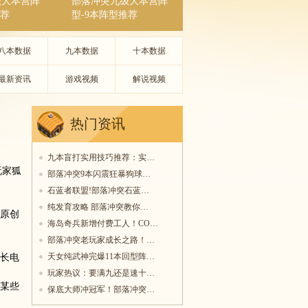
级大本营阵
部落冲突九级大本营阵
推荐
型-9本阵型推荐
八本数据
九本数据
十本数据
最新资讯
游戏视频
解说视频
热门资讯
九本盲打实用技巧推荐：实…
玩家狐
部落冲突9本闪震狂暴狗球…
石蓝者联盟!部落冲突石蓝…
纯发育攻略 部落冲突教你…
原创
海岛奇兵新增付费工人！CO…
部落冲突老玩家成长之路！…
天女纯武神完爆11本回型阵…
长电
玩家热议：要满九还是速十…
某些
保底大师冲冠军！部落冲突…