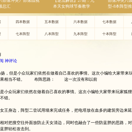
《部落冲突》部落战视
【逆流解说】27期：九
部落冲突八
频总汇
本天女狗球节奏教学
型-8本阵型
据
四本数据
五本数据
六本数据
七本数据
型
七本阵型
八本阵型
九本阵型
十本阵型
解
阅
神评论
沸沸扬扬，但是小众玩家们依然在做着自己喜欢的事情。这次小编给大家带来
的效果相当不错。 布阵思路： 这一次没有和以前
是小众玩家们依然在做着自己喜欢的事情。这次小编给大家带来玩家狐狸
不错。
王身边，阵型二尝试用墙来完成任务，把电塔放在血多的建筑旁边来延
对把搜空往外面放防止天女清边，同时也融合了一些防蓝胖的思路，对
蓝胖轻松攻击到。