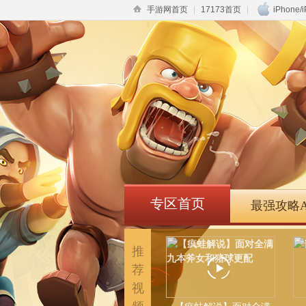
手游网首页
|
17173首页
|
iPhone/
专区首页
最强攻略A
推
荐
视