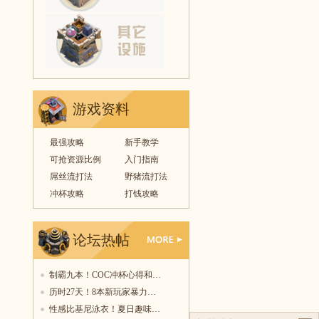
游戏资料
最强攻略
新手教学
可抢资源比例
入门指南
屌丝流打法
野猪流打法
冲杯攻略
打钱攻略
论坛热帖
更多
制霸九本！COC冲杯心得和…
历时27天！8本新玩家暴力…
性感比基尼泳衣！夏日趣味…