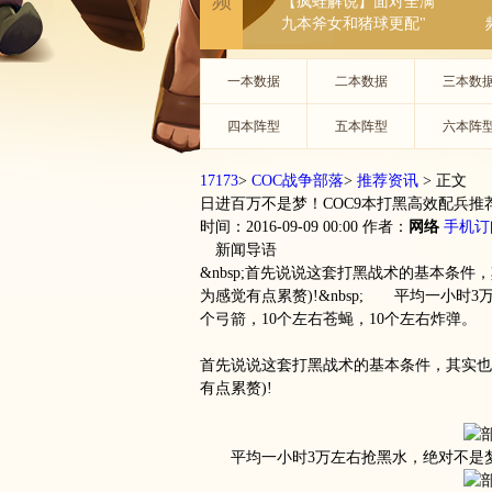
频
【疯蛙解说】面对全满
九本斧女和猪球更配"
一本数据
二本数据
三本数
四本阵型
五本阵型
六本阵
17173
>
COC战争部落
>
推荐资讯
>
正文
日进百万不是梦！COC9本打黑高效配兵推
时间：2016-09-09 00:00
作者：
网络
手机订
新闻导语
&nbsp;首先说说这套打黑战术的基本条
为感觉有点累赘)!&nbsp; 平均一小时
个弓箭，10个左右苍蝇，10个左右炸弹
首先说说这套打黑战术的基本条件，其实也
有点累赘)!
平均一小时3万左右抢黑水，绝对不是梦