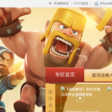
手游网首页
|
17173首页
|
iPhone/
专区首页
最强攻略A
推
荐
视