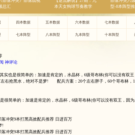
《部落冲突》部落战视
【逆流解说】27期：九
部落冲突八
频总汇
本天女狗球节奏教学
型-8本阵型
据
四本数据
五本数据
六本数据
七本数据
型
七本阵型
八本阵型
九本阵型
十本阵型
荐
阅
神评论
件，其实也是很简单的：加速是肯定的，水晶杯，6级哥布林(你可以没有双王
3万左右抢黑水，绝对不是梦! 配兵方案：20个左右胖子，60个哥布林，1
。
是很简单的：加速是肯定的，水晶杯，6级哥布林(你可以没有双王，因为
!