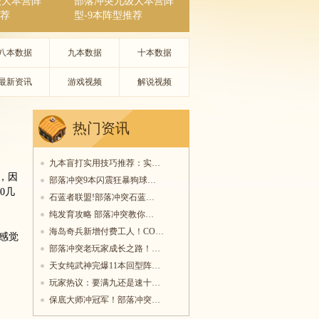
级大本营阵
部落冲突九级大本营阵
推荐
型-9本阵型推荐
八本数据
九本数据
十本数据
最新资讯
游戏视频
解说视频
热门资讯
九本盲打实用技巧推荐：实…
，因
部落冲突9本闪震狂暴狗球…
0几
石蓝者联盟!部落冲突石蓝…
纯发育攻略 部落冲突教你…
海岛奇兵新增付费工人！CO…
感觉
部落冲突老玩家成长之路！…
天女纯武神完爆11本回型阵…
玩家热议：要满九还是速十…
保底大师冲冠军！部落冲突…