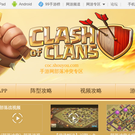
iPad
Android
99手游榜
|
网游频道
|
网游专区
|
论坛
|
手机
coc.shouyou.com
手游网部落冲突专区
PP
阵型攻略
视频攻略